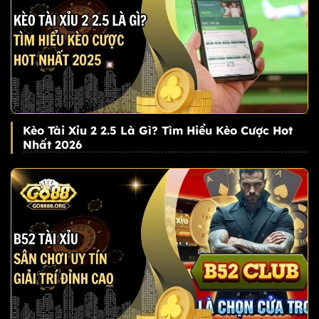
Kèo Tài Xỉu 2 2.5 Là Gì? Tìm Hiểu Kèo Cược Hot
Nhất 2026