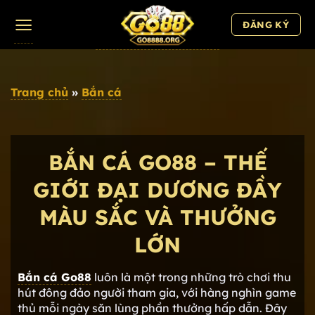
Chuyển
ĐĂNG KÝ
đến
nội
dung
Trang chủ
»
Bắn cá
BẮN CÁ GO88 – THẾ
GIỚI ĐẠI DƯƠNG ĐẦY
MÀU SẮC VÀ THƯỞNG
LỚN
Bắn cá Go88
luôn là một trong những trò chơi thu
hút đông đảo người tham gia, với hàng nghìn game
thủ mỗi ngày săn lùng phần thưởng hấp dẫn. Đây