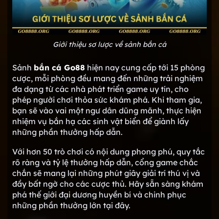
Giới thiệu sơ lược về sảnh bắn cá
Sảnh
bắn cá Go88
hiện nay cung cấp tới 15 phòng
cược, mỗi phòng đều mang đến những trải nghiệm
đa dạng từ các nhà phát triển game uy tín, cho
phép người chơi thỏa sức khám phá. Khi tham gia,
bạn sẽ vào vai một ngư dân dũng mãnh, thực hiện
nhiệm vụ bắn hạ các sinh vật biển để giành lấy
những phần thưởng hấp dẫn.
Với hơn 50 trò chơi có nội dung phong phú, quy tắc
rõ ràng và tỷ lệ thưởng hấp dẫn, cổng game chắc
chắn sẽ mang lại những phút giây giải trí thú vị và
đầy bất ngờ cho các cược thủ. Hãy sẵn sàng khám
phá thế giới đại dương huyền bí và chinh phục
những phần thưởng lớn tại đây.