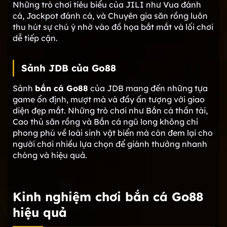
Những trò chơi tiêu biểu của JILI như Vua đánh
cá, Jackpot đánh cá, và Chuyên gia săn rồng luôn
thu hút sự chú ý nhờ vào đồ họa bắt mắt và lối chơi
dễ tiếp cận.
Sảnh JDB của Go88
Sảnh
bắn cá Go88
của JDB mang đến những tựa
game ổn định, mượt mà và đầy ấn tượng với giao
diện đẹp mắt. Những trò chơi như Bắn cá thần tài,
Cao thủ săn rồng và Bắn cá ngũ long không chỉ
phong phú về loài sinh vật biển mà còn đem lại cho
người chơi nhiều lựa chọn để giành thưởng nhanh
chóng và hiệu quả.
Kinh nghiệm chơi bắn cá Go88
hiệu quả