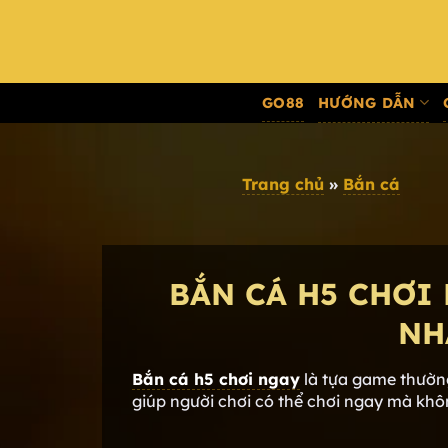
Chuyển
đến
nội
dung
GO88
HƯỚNG DẪN
Trang chủ
»
Bắn cá
BẮN CÁ H5 CHƠI
NH
Bắn cá h5 chơi ngay
là tựa game thường
giúp người chơi có thể chơi ngay mà khô