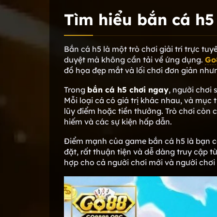
Tìm hiểu bắn cá h5
Bắn cá h5 là một trò chơi giải trí trực tu
duyệt mà không cần tải về ứng dụng.
Go
đồ họa đẹp mắt và lối chơi đơn giản như
Trong
bắn cá h5 chơi ngay
, người chơi
Mỗi loại cá có giá trị khác nhau, và mục 
lũy điểm hoặc tiền thưởng. Trò chơi còn c
hiếm và các sự kiện hấp dẫn.
Điểm mạnh của game bắn cá h5 là bạn có 
đặt, rất thuận tiện và dễ dàng truy cập t
hợp cho cả người chơi mới và người chơi