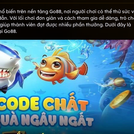
 phổ biến trên nền tảng Go88, nơi người chơi có thể thử sức v
. Với lối chơi đơn giản và cách tham gia dễ dàng, trò ch
giúp thành viên đạt được nhiều phần thưởng. Dưới đây là
ại Go88.