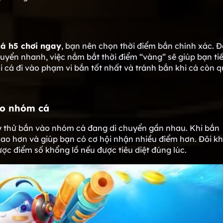
á h5 chơi ngay
, bạn nên chọn thời điểm bắn chính xác. 
huyển nhanh, việc nắm bắt thời điểm “vàng” sẽ giúp bạn tiế
 cá đi vào phạm vi bắn tốt nhất và tránh bắn khi cá còn 
ào nhóm cá
ãy thử bắn vào nhóm cá đang di chuyển gần nhau. Khi bắn
cao hơn và giúp bạn có cơ hội nhận nhiều điểm hơn. Đôi kh
ợc điểm số khổng lồ nếu được tiêu diệt đúng lúc.