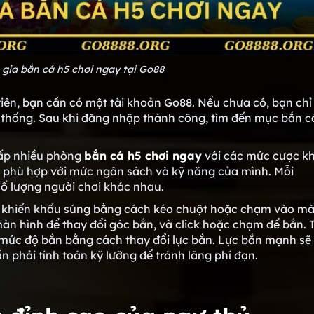
gia bắn cá h5 chơi ngay tại Go88
iên, bạn cần có một tài khoản Go88. Nếu chưa có, bạn chỉ
thống. Sau khi đăng nhập thành công, tìm đến mục bắn c
cấp nhiều phòng
bắn cá h5 chơi ngay
với các mức cược k
 phù hợp với mức ngân sách và kỹ năng của mình. Mỗi
số lượng người chơi khác nhau.
ều khiển khẩu súng bằng cách kéo chuột hoặc chạm vào m
àn hình để thay đổi góc bắn, và click hoặc chạm để bắn. 
h mức độ bắn bằng cách thay đổi lực bắn. Lực bắn mạnh sẽ
n phải tính toán kỹ lưỡng để tránh lãng phí đạn.