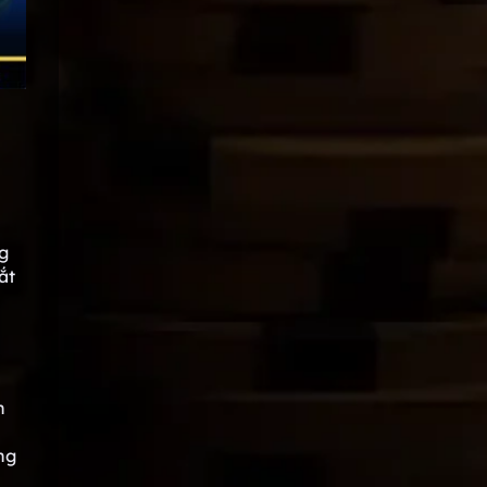
g
ắt
n
ng