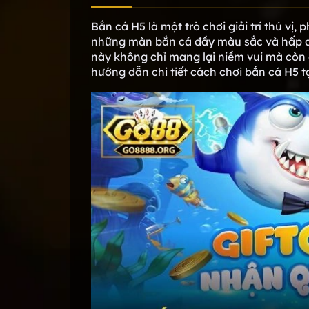
Bắn cá H5 là một trò chơi giải trí thú vị,
những màn bắn cá đầy màu sắc và hấp dẫn
này không chỉ mang lại niềm vui mà còn 
hướng dẫn chi tiết cách chơi bắn cá H5 t