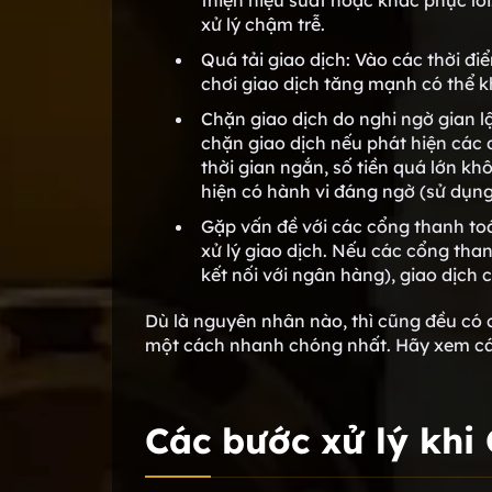
xử lý chậm trễ.
Quá tải giao dịch: Vào các thời đi
chơi giao dịch tăng mạnh có thể kh
Chặn giao dịch do nghi ngờ gian l
chặn giao dịch nếu phát hiện các d
thời gian ngắn, số tiền quá lớn khô
hiện có hành vi đáng ngờ (sử dụng I
Gặp vấn đề với các cổng thanh to
xử lý giao dịch. Nếu các cổng than
kết nối với ngân hàng), giao dịch 
Dù là nguyên nhân nào, thì cũng đều có 
một cách nhanh chóng nhất. Hãy xem cá
Các bước xử lý khi