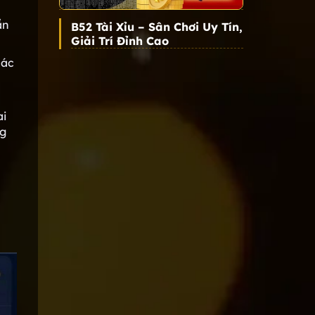
ần
B52 Tài Xỉu – Sân Chơi Uy Tín,
Giải Trí Đỉnh Cao
các
ai
ng