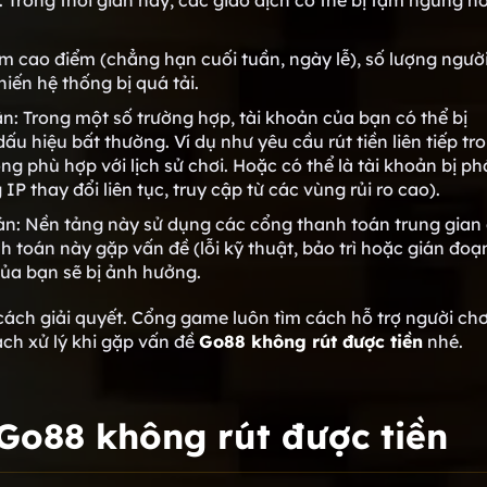
ểm cao điểm (chẳng hạn cuối tuần, ngày lễ), số lượng ngườ
iến hệ thống bị quá tải.
ận: Trong một số trường hợp, tài khoản của bạn có thể bị
ấu hiệu bất thường. Ví dụ như yêu cầu rút tiền liên tiếp tr
ng phù hợp với lịch sử chơi. Hoặc có thể là tài khoản bị ph
P thay đổi liên tục, truy cập từ các vùng rủi ro cao).
án: Nền tảng này sử dụng các cổng thanh toán trung gian
h toán này gặp vấn đề (lỗi kỹ thuật, bảo trì hoặc gián đoạ
của bạn sẽ bị ảnh hưởng.
cách giải quyết. Cổng game luôn tìm cách hỗ trợ người chơ
ch xử lý khi gặp vấn đề
Go88 không rút được tiền
nhé.
 Go88 không rút được tiền