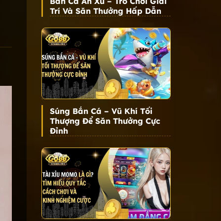
Bắn Cá Ăn Xu – Trò Chơi Giải
Trí Và Săn Thưởng Hấp Dẫn
Súng Bắn Cá – Vũ Khí Tối
Thượng Để Săn Thưởng Cực
Đỉnh