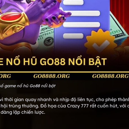
số game nổ hũ Go88 nổi bật
ì thời gian quay nhanh và nhịp độ liên tục, cho phép thàn
 hội trúng thưởng. Đồ họa của Crazy 777 rất cuốn hút, với 
 dàng lập chiến lược.