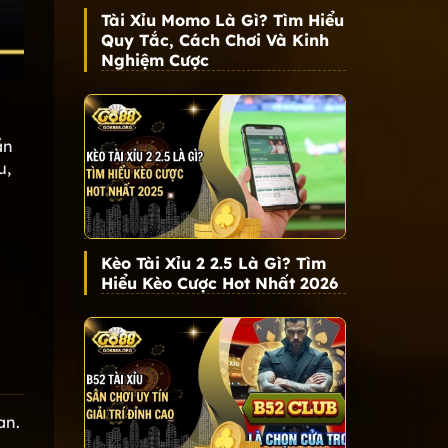
Tài Xỉu Momo Là Gì? Tìm Hiểu
Quy Tắc, Cách Chơi Và Kinh
Nghiệm Cược
ần
u,
Kèo Tài Xỉu 2 2.5 Là Gì? Tìm
Hiểu Kèo Cược Hot Nhất 2026
an.