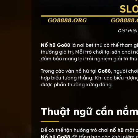
Giới thi
Nổ hũ Go88
là nơi bet thủ có thể tham 
thưởng giá trị. Mỗi trò chơi tại sân chơi 
đảm bảo mang lại trải nghiệm giải trí thú
Trong các ván nổ hũ tại
Go88
, người chơ
hợp biểu tượng thắng. Khi các biểu tượn
được phần thưởng xứng đáng.
Thuật ngữ cần nắm
Để có thể tận hưởng trò chơi
nổ hũ
một cá
Nổ hũ Go88
đã tổng hợp các khái niệm 