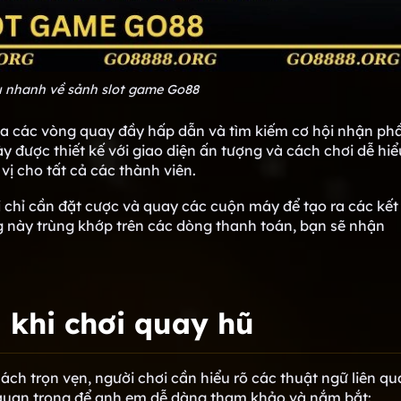
ệu nhanh về sảnh slot game Go88
gia các vòng quay đầy hấp dẫn và tìm kiếm cơ hội nhận ph
này được thiết kế với giao diện ấn tượng và cách chơi dễ hiể
 vị cho tất cả các thành viên.
i chỉ cần đặt cược và quay các cuộn máy để tạo ra các kết
g này trùng khớp trên các dòng thanh toán, bạn sẽ nhận
 khi chơi quay hũ
ch trọn vẹn, người chơi cần hiểu rõ các thuật ngữ liên qu
quan trọng để anh em dễ dàng tham khảo và nắm bắt: