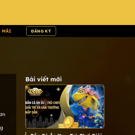
 MÃI
ĐĂNG KÝ
Bài viết mới
đơn
ng