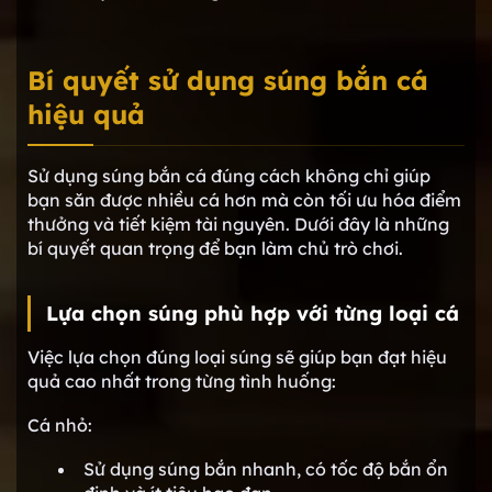
Bí quyết sử dụng súng bắn cá
hiệu quả
Sử dụng súng bắn cá đúng cách không chỉ giúp
bạn săn được nhiều cá hơn mà còn tối ưu hóa điểm
thưởng và tiết kiệm tài nguyên. Dưới đây là những
bí quyết quan trọng để bạn làm chủ trò chơi.
Lựa chọn súng phù hợp với từng loại cá
Việc lựa chọn đúng loại súng sẽ giúp bạn đạt hiệu
quả cao nhất trong từng tình huống:
Cá nhỏ:
Sử dụng súng bắn nhanh, có tốc độ bắn ổn