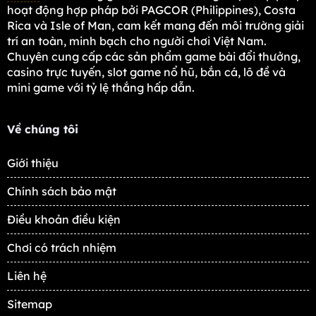
hoạt động hợp pháp bởi PAGCOR (Philippines), Costa
Rica và Isle of Man, cam kết mang đến môi trường giải
trí an toàn, minh bạch cho người chơi Việt Nam.
Chuyên cung cấp các sản phẩm game bài đổi thưởng,
casino trực tuyến, slot game nổ hũ, bắn cá, lô đề và
mini game với tỷ lệ thắng hấp dẫn.
Về chúng tôi
Giới thiệu
Chính sách bảo mật
Điều khoản điều kiện
Chơi có trách nhiệm
Liên hệ
Sitemap