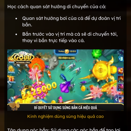
Học cách quan sát hướng di chuyển của cá:
Quan sát hướng bơi của cá để dự đoán vị trí
bắn.
Bắn trước vào vị trí mà cá sẽ di chuyển tới,
thay vì bắn trực tiếp vào cá.
Kinh nghiệm dùng súng hiệu quả cao
Tận dụng góc bắn: Sử dụng các góc bắn để tạo lợi