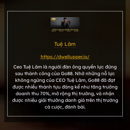
Tuệ Lâm
https://dwellupper.io/
Ceo Tuệ Lâm là người đàn ông quyền lực đứng
sau thành công của Go88. Nhờ những nỗ lực
không ngừng của CEO Tuệ Lâm, Go88 đã đạt
được nhiều thành tựu đáng kể như tăng trưởng
doanh thu 70%, mở rộng thị trường, và nhận
được nhiều giải thưởng danh giá trên thị trường
cá cược, đánh bài.