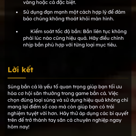
vàng hoặc cá đặc biệt.
Sử dụng đạn mạnh một cách hợp lý để đảm
bảo chúng không thoát khỏi màn hình.
Kiểm soát tốc độ bắn: Bắn liên tục không
phải lúc nào cũng hiệu quả. Hãy điều chỉnh
nhịp bắn phù hợp với từng loại mục tiêu.
Lời kết
Súng bắn cá là yếu tố quan trọng giúp bạn tối ưu
hóa cơ hội săn thưởng trong game bắn cá. Việc
chọn đúng loại súng và sử dụng hiệu quả không chỉ
mang lại điểm số cao mà còn giúp bạn có trải
nghiệm tuyệt vời hơn. Hãy thử áp dụng các bí quyết
trên để trở thành tay săn cá chuyên nghiệp ngay
hôm nay!