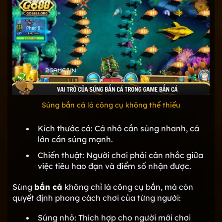
Súng bắn cá là công cụ không thể thiếu
Kích thước cá: Cá nhỏ cần súng nhanh, cá
lớn cần súng mạnh.
Chiến thuật: Người chơi phải cân nhắc giữa
việc tiêu hao đạn và điểm số nhận được.
Súng
bắn cá
không chỉ là công cụ bắn, mà còn
quyết định phong cách chơi của từng người:
Súng nhỏ: Thích hợp cho người mới chơi