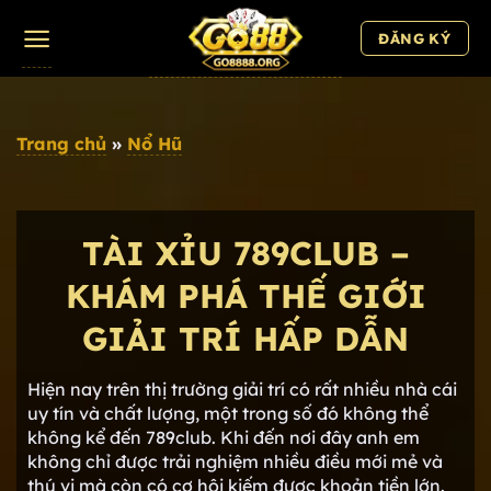
Chuyển
ĐĂNG KÝ
đến
nội
dung
Trang chủ
»
Nổ Hũ
TÀI XỈU 789CLUB –
KHÁM PHÁ THẾ GIỚI
GIẢI TRÍ HẤP DẪN
Hiện nay trên thị trường giải trí có rất nhiều nhà cái
uy tín và chất lượng, một trong số đó không thể
không kể đến 789club. Khi đến nơi đây anh em
không chỉ được trải nghiệm nhiều điều mới mẻ và
thú vị mà còn có cơ hội kiếm được khoản tiền lớn.