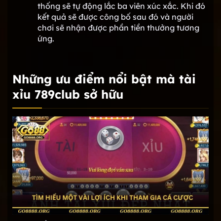
thống sẽ tự động lắc ba viên xúc xắc. Khi đó
kết quả sẽ được công bố sau đó và người
chơi sẽ nhận được phần tiền thưởng tương
ứng.
Những ưu điểm nổi bật mà tài
xỉu 789club sở hữu