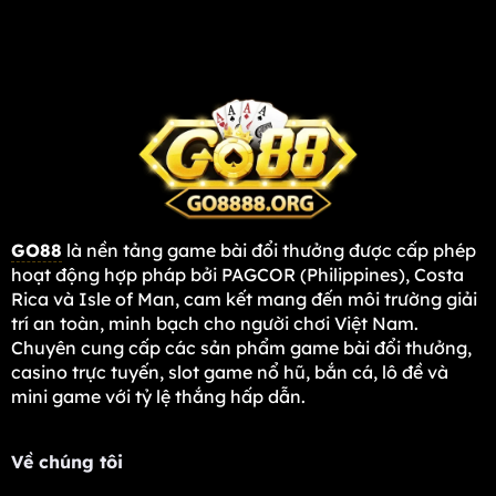
GO88
là nền tảng game bài đổi thưởng được cấp phép
hoạt động hợp pháp bởi PAGCOR (Philippines), Costa
Rica và Isle of Man, cam kết mang đến môi trường giải
trí an toàn, minh bạch cho người chơi Việt Nam.
Chuyên cung cấp các sản phẩm game bài đổi thưởng,
casino trực tuyến, slot game nổ hũ, bắn cá, lô đề và
mini game với tỷ lệ thắng hấp dẫn.
Về chúng tôi