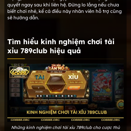
quyết ngay sau khi liên hệ. Đừng lo lắng nếu chưa
biết chơi nhé, kể cả điều này nhân viên hỗ trợ cũng
sẽ hướng dẫn.
Tìm hiểu kinh nghiệm chơi tài
xỉu 789club hiệu quả
Những kinh nghiệm chơi tài xỉu 789club cho cược thủ