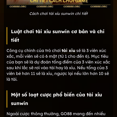
Cách chơi tài xỉu sunwin chi tiết
Luật chơi tài xỉu sunwin cơ bản và chi
tiết
Công cụ chính của trò chơi
tài xỉu
sẽ là 3 viên xúc
xắc, mỗi viên sẽ có 6 mặt (từ 1 cho đến 6). Mục tiêu
của bạn sẽ là dự đoán tổng điểm của 3 viên xúc xắc
sau khi lắc sẽ rơi vào tài hay là xỉu. Nếu tổng của 3
viên bé hơn 11 sẽ là xỉu, ngược lại nếu lớn hơn 10 sẽ
là tài.
Một số loạt cược phổ biến của tài xỉu
sunwin
Ngoài cược thông thường, GO88 mang đến nhiều