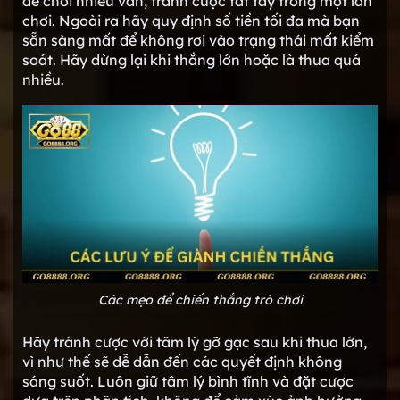
để chơi nhiều ván, tránh cược tất tay trong một lần
chơi. Ngoài ra hãy quy định số tiền tối đa mà bạn
sẵn sàng mất để không rơi vào trạng thái mất kiểm
soát. Hãy dừng lại khi thắng lớn hoặc là thua quá
nhiều.
Các mẹo để chiến thắng trò chơi
Hãy tránh cược với tâm lý gỡ gạc sau khi thua lớn,
vì như thế sẽ dễ dẫn đến các quyết định không
sáng suốt. Luôn giữ tâm lý bình tĩnh và đặt cược