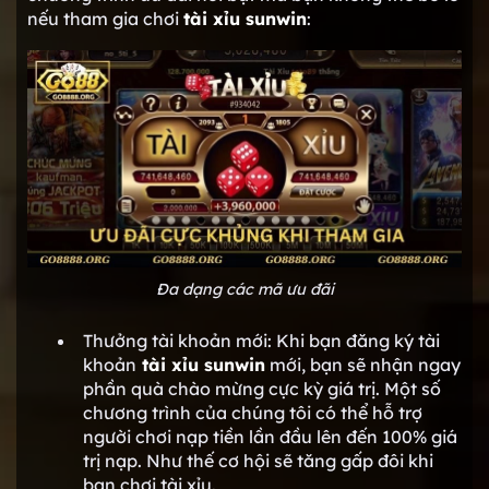
nếu tham gia chơi
tài xỉu sunwin
:
Đa dạng các mã ưu đãi
Thưởng tài khoản mới: Khi bạn đăng ký tài
khoản
tài xỉu sunwin
mới, bạn sẽ nhận ngay
phần quà chào mừng cực kỳ giá trị. Một số
chương trình của chúng tôi có thể hỗ trợ
người chơi nạp tiền lần đầu lên đến 100% giá
trị nạp. Như thế cơ hội sẽ tăng gấp đôi khi
bạn chơi tài xỉu.