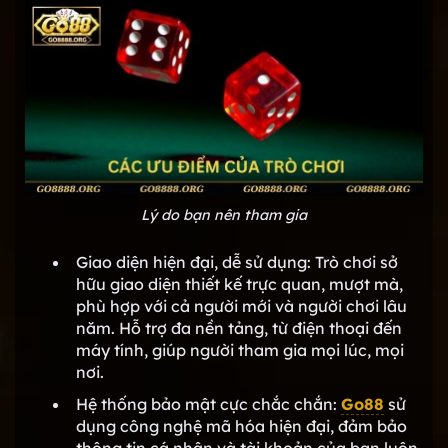
Lý do bạn nên tham gia
Giao diện hiện đại, dễ sử dụng: Trò chơi sở
hữu giao diện thiết kế trực quan, mượt mà,
phù hợp với cả người mới và người chơi lâu
năm. Hỗ trợ đa nền tảng, từ điện thoại đến
máy tính, giúp người tham gia mọi lúc, mọi
nơi.
Hệ thống bảo mật cực chắc chắn:
Go88
sử
dụng công nghệ mã hóa hiện đại, đảm bảo