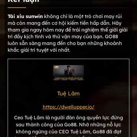
Tài xỉu sunwin
không chỉ là một trò chơi may rủi
mà còn mang đến cơ hội kiếm tiền hấp dẫn. Hãy
tham gia ngay hôm nay để trải nghiệm thế giới giải
trí đầy kịch tính và thử vận may của bạn. GO88
luôn sẵn sàng mang đến cho bạn những khoảnh
khắc giải trí tuyệt vời nhất.
Tuệ Lâm
https://dwellupper.io/
Ceo Tuệ Lâm là người đàn ông quyền lực đứng
sau thành công của Go88. Nhờ những nỗ lực
không ngừng của CEO Tuệ Lâm, Go88 đã đạt