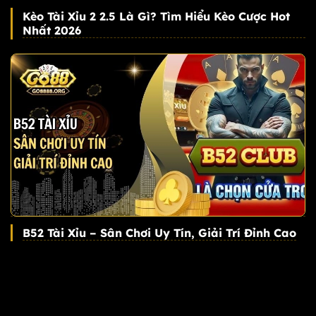
Kèo Tài Xỉu 2 2.5 Là Gì? Tìm Hiểu Kèo Cược Hot
Nhất 2026
B52 Tài Xỉu – Sân Chơi Uy Tín, Giải Trí Đỉnh Cao