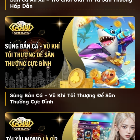
Hấp Dẫn
Súng Bắn Cá – Vũ Khí Tối Thượng Để Săn
Thưởng Cực Đỉnh