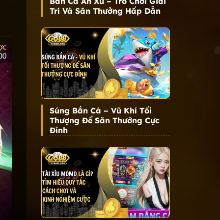
Bắn Cá Ăn Xu – Trò Chơi Giải
Trí Và Săn Thưởng Hấp Dẫn
Súng Bắn Cá – Vũ Khí Tối
Thượng Để Săn Thưởng Cực
Đỉnh