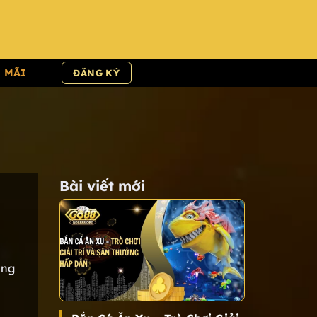
 MÃI
ĐĂNG KÝ
Bài viết mới
ũng