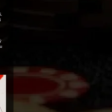
i.
i
ý
ưu