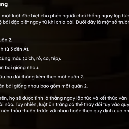
ắng
là một luật đặc biệt cho phép người chơi thắng ngay lập tức
ài đặc biệt ngay từ khi chia bài. Dưới đây là một số trườ
uân 2.
 từ 3 đến Át.
ùng màu (bích, rô, cơ, tép).
ân bài giống nhau.
hữu ba đôi thông kèm theo một quân 2.
uân bài giống nhau bao gồm một quân 2.
rên, họ sẽ được tính là thắng ngay lập tức và kết thúc ván
i nào. Tuy nhiên, luật ăn trắng có thể thay đổi tùy vào qu
ơi nên thỏa thuận trước với nhau hoặc theo quy định của n