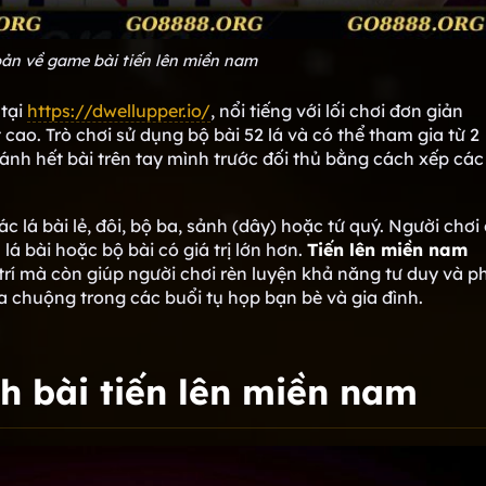
bản về game bài tiến lên miền nam
 tại
https://dwellupper.io/
, nổi tiếng với lối chơi đơn giản
 cao. Trò chơi sử dụng bộ bài 52 lá và có thể tham gia từ 2
đánh hết bài trên tay mình trước đối thủ bằng cách xếp các
 lá bài lẻ, đôi, bộ ba, sảnh (dây) hoặc tứ quý. Người chơi
á bài hoặc bộ bài có giá trị lớn hơn.
Tiến lên miền nam
trí mà còn giúp người chơi rèn luyện khả năng tư duy và p
ưa chuộng trong các buổi tụ họp bạn bè và gia đình.
nh bài tiến lên miền nam