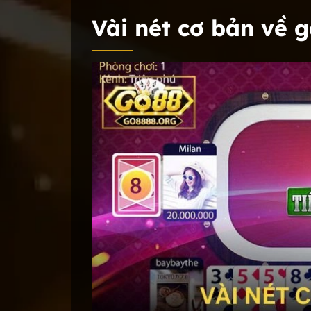
Vài nét cơ bản về 